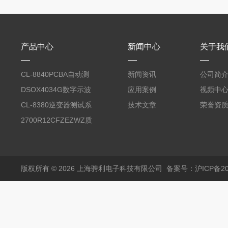
产品中心
新闻中心
关于我
CL-8840PCBA自动测
新闻资讯
公司简
试台系统
DSOX4034G数字示波
应用案例
视频中
器
CL-8380逆变器测试系
技术文章
荣誉资
统台
2700R12CFZEZWZ质
量流量计
版权所有 © 2026 上海骋利电子科技有限公司
备案号：沪ICP备202