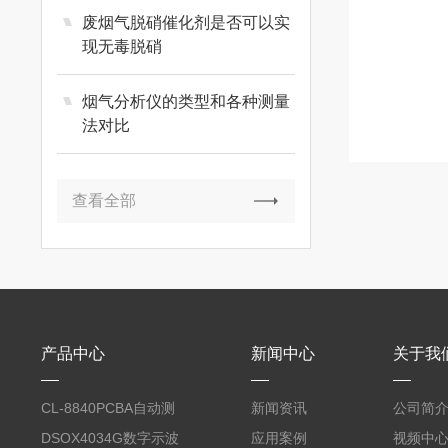
废烟气脱硝催化剂是否可以实
现无毒脱硝
烟气分析仪的类型和各种测量
法对比
查看全部
产品中心
新闻中心
关于我
CL-8840PCBA自动测
新闻资讯
公司简
试台系统
DSOX4034G数字示波
应用案例
视频中