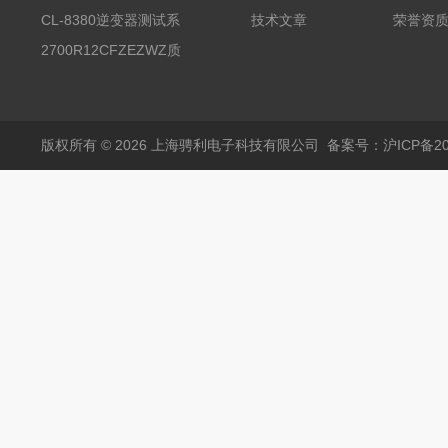
器
CL-8380逆变器测试系
技术文章
荣誉资
统台
2700R12CFZEZWZ质
量流量计
版权所有 © 2026 上海骋利电子科技有限公司
备案号：沪ICP备202