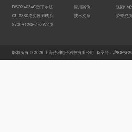
试台系统
DSOX4034G数字示波
应用案例
视频中
器
CL-8380逆变器测试系
技术文章
荣誉资
统台
2700R12CFZEZWZ质
量流量计
版权所有 © 2026 上海骋利电子科技有限公司
备案号：沪ICP备202