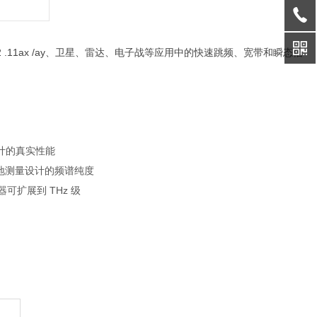
2 .11ax /ay、卫星、雷达、电子战等应用中的快速跳频、宽带和瞬态信
计的真实性能
更好地测量设计的频谱纯度
可扩展到 THz 级