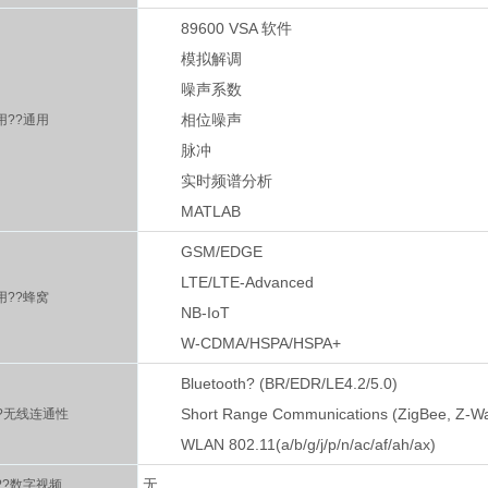
89600 VSA 软件
模拟解调
噪声系数
相位噪声
用??通用
脉冲
实时频谱分析
MATLAB
GSM/EDGE
LTE/LTE-Advanced
用??蜂窝
NB-IoT
W-CDMA/HSPA/HSPA+
Bluetooth? (BR/EDR/LE4.2/5.0)
Short Range Communications (ZigBee, Z-W
?无线连通性
WLAN 802.11(a/b/g/j/p/n/ac/af/ah/ax)
无
??数字视频