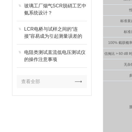
玻璃工厂烟气SCR脱硝工艺中
氨系统设计？
标准衰
LCR电桥与试样之间的“连
标准
接”容易成为引起测量误差的
原因
100% 截获
电阻类测试直流低电压测试仪
信掩比 > 60 
的操作注意事项
无杂
查看全部