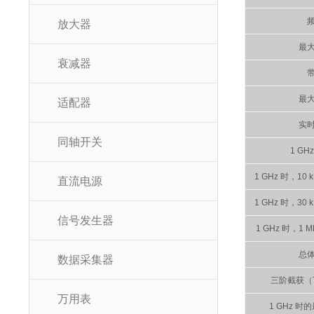
放大器
最
衰减器
最
适配器
实
同轴开关
1 GH
1 GHz 时，1
直流电源
1 GHz 时，3
信号发生器
1 GHz 时，1
总
数据采集器
三阶截获（T
万用表
1 GHz 