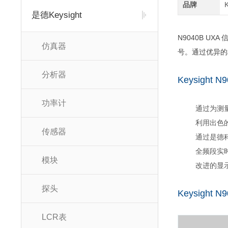
品牌
是德Keysight
N9040B U
仿真器
号。通过优异的
分析器
Keysight
功率计
通过为测
利用出色的
传感器
通过是德科
全频段实
模块
改进的显
探头
Keysight
LCR表