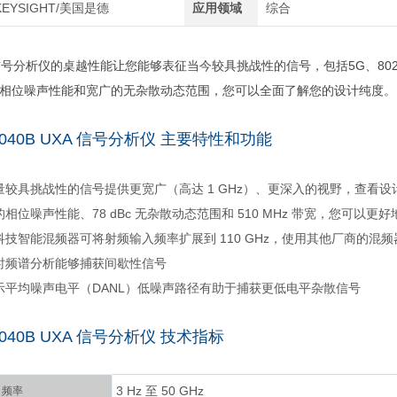
KEYSIGHT/美国是德
应用领域
综合
XA 信号分析仪的桌越性能让您能够表征当今较具挑战性的信号，包括5G、80
相位噪声性能和宽广的无杂散动态范围，您可以全面了解您的设计纯度。
 N9040B UXA 信号分析仪 主要特性和功能
量较具挑战性的信号提供更宽广（高达 1 GHz）、更深入的视野，查看设
相位噪声性能、78 dBc 无杂散动态范围和 510 MHz 带宽，您可以
技智能混频器可将射频输入频率扩展到 110 GHz，使用其他厂商的混频器
时频谱分析能够捕获间歇性信号
示平均噪声电平（DANL）低噪声路径有助于捕获更低电平杂散信号
 N9040B UXA 信号分析仪 技术指标
3 Hz 至 50 GHz
频率