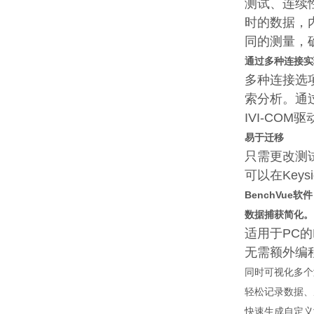
测试、连续
时的数据，
同的测量，
通过多种连接实
多种连接选项
索分析。通过
IVI-CO
易于迁移
只需更改测试
可以在Key
BenchVue
数据捕获简化。
适用于PC的
无需额外编
同时可视化多个
轻松记录数据、
快速生成自定义