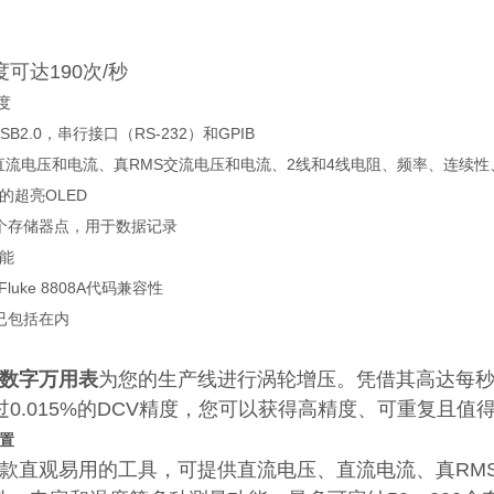
可达190次/秒
精度
B2.0，串行接口（RS-232）和GPIB
:直流电压和电流、真RMS交流电压和电流、2线和4线电阻、频率、连续
的超亮OLED
个存储器点，用于数据记录
能
和Fluke 8808A代码兼容性
在已包括在内
数字万用表
为您的生产线进行涡轮增压。凭借其高达每秒
过0.015%的DCV精度，您可以获得高精度、可重复且
置
A是一款直观易用的工具，可提供直流电压、直流电流、真R