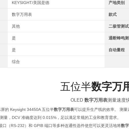
KEYSIGHT/美国是德
产地类别
数字万用表
款式
其他
二极管测试
是
通断蜂鸣测
是
自动量程
综合
五位半
数字万
OLED
数字万用表
测量速度
的 Keysight 34450A 五位半
数字万用表
可以提升生产线的效率。 测量
测量，DCV 准确度达到 0.015%，足以满足常规的工业和教育需求。
串行接口（RS-232）和 GPIB 端口等多种连通性选件使您可以更灵活地将
数