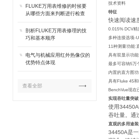
技术资料
FLUKE万用表维修的时候要
特征
从哪些方面来判断进行检查
快速阅读速度
0.015% DCV
剖析FLUKE万用表修理的技
多种连接选项-US
巧和基本顺序
11种测量功能
具有双显示功能
电气与机械应用红外热像仪的
优势特点体现
最多可容纳5万
内置的直方图功
具有Fluke 45
查看全部
BenchVue现
实现吞吐量突破
使用34450A
吞吐量。通
直观的多用途装
34450