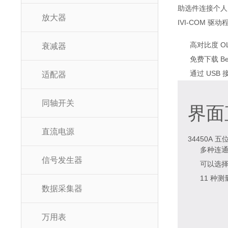
助选件连接个人电
放大器
IVI-COM 
高对比度 O
衰减器
免费下载 B
通过 USB
适配器
同轴开关
界面
直流电源
34450A
五
多种连通性
信号发生器
可以选择
11 种
数据采集器
万用表