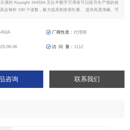
显示屏的 Keysight 34450A 五位半数字万用表可以提升生产线的效
高达每秒 190 个读数，极大提高制造吞吐量。 提供高度准确、可
测量，DCV 准确度达到 0.015%，足以满足常规的工业和教育需
4450A
厂商性质：
代理商
25-06-06
访 问 量：
1112
品咨询
联系我们