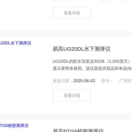
查看详情
易高UG20DL水下测厚仪
UG20DL的防水深度达300米（1,000
显示屏简单易用。该仪器提供双晶和单晶传感
载到数据管理软件中，便于用户在陆上做进一
更新日期：
2025-06-02
型号：
厂商性
仪。
查看详情
易高PTG6精密测厚仪