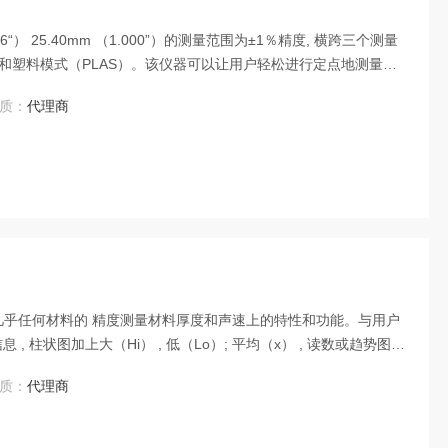
06“） 25.40mm （1.000”）的测量范围为±1％精度, 横跨三个测量
I-E）和塑料模式（PLAS）。该仪器可以让用户轻松进行定点地测量。
精密测厚仪。
质：
代理商
用于几乎任何材料的 精度测量材料厚度和声速上的特性和功能。与用户
, 柱状图加上大（Hi） , 低（Lo）; 平均（x） , 读数或趋势图;
限公司销售英国易高PTG8精密测厚仪。
质：
代理商