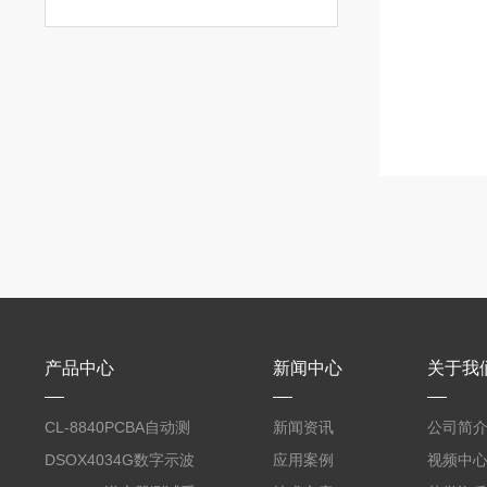
产品中心
新闻中心
关于我
CL-8840PCBA自动测
新闻资讯
公司简
试台系统
DSOX4034G数字示波
应用案例
视频中