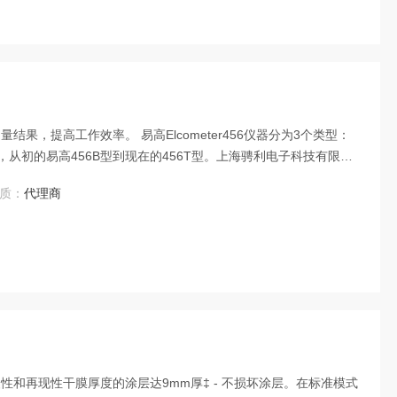
结果，提高工作效率。 易高Elcometer456仪器分为3个类型：
，从初的易高456B型到现在的456T型。上海骋利电子科技有限公
质：
代理商
量重复性和再现性干膜厚度的涂层达9mm厚‡ - 不损坏涂层。在标准模式