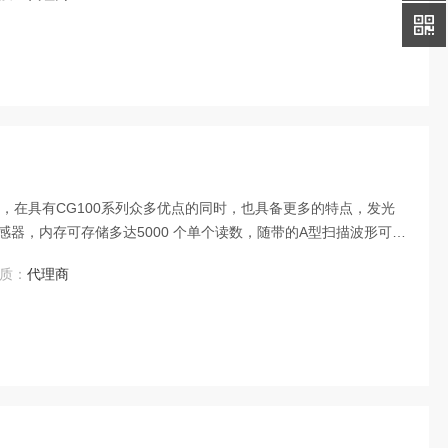
英尺），在具有CG100系列众多优点的同时，也具备更多的特点，发光
器，内存可存储多达5000 个单个读数，随带的A型扫描波形可下
步分析。上海骋利电子科技有限公司销售易高UG20DL水下测厚
质：
代理商