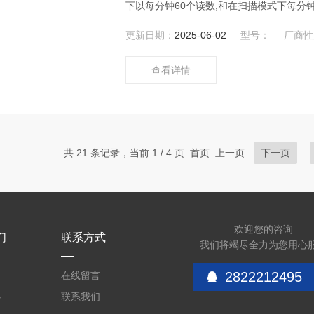
下以每分钟60个读数,和在扫描模式下每分钟
骋利电子科技有限公司销售易高Elcometer
更新日期：
2025-06-02
型号：
厂商性
查看详情
共 21 条记录，当前 1 / 4 页 首页 上一页
下一页
欢迎您的咨询
们
联系方式
我们将竭尽全力为您用心
2822212495
介
在线留言
心
联系我们