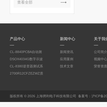
查看全部
产品中心
新闻中心
关于我
CL-8840PCBA自动测
新闻资讯
公司简
试台系统
DSOX4034G数字示波
应用案例
视频中
器
CL-8380逆变器测试系
技术文章
荣誉资
统台
2700R12CFZEZWZ质
量流量计
版权所有 © 2026 上海骋利电子科技有限公司
备案号：沪ICP备202