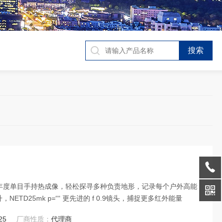
Ray 23年度单目手持热成像，轻松探寻多种负责地形，记录每个户外高能
旗舰 40%灵敏度提升，NETD25mk p=““ 更先进的 f 0.9镜头，捕捉更多红外能量
25
厂商性质：
代理商