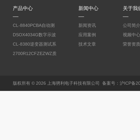
产品中心
新闻中心
关于我
CL-8840PCBA自动测
新闻资讯
公司简
试台系统
DSOX4034G数字示波
应用案例
视频中
器
CL-8380逆变器测试系
技术文章
荣誉资
统台
2700R12CFZEZWZ质
量流量计
版权所有 © 2026 上海骋利电子科技有限公司
备案号：沪ICP备202