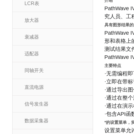
介绍
LCR表
PathWa
究人员、工
放大器
具有图形结果的
PathWa
衰减器
形和表格上
测试结果文
适配器
PathWa
主要特点
同轴开关
·无需编程
·立即在带
直流电源
·通过导出
·通过在整
信号发生器
·通过在演
·包含API
数据采集器
*的设置菜单，
设置菜单允