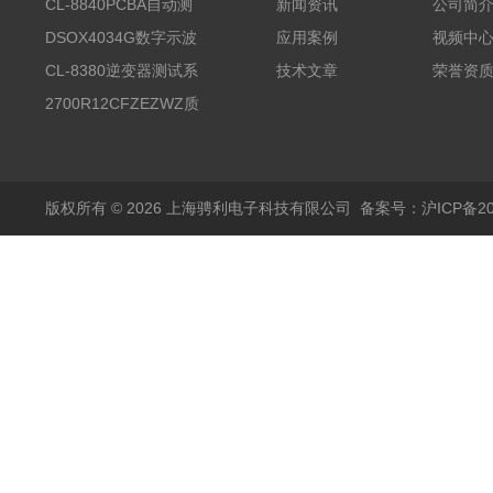
CL-8840PCBA自动测
新闻资讯
公司简
试台系统
DSOX4034G数字示波
应用案例
视频中
器
CL-8380逆变器测试系
技术文章
荣誉资
统台
2700R12CFZEZWZ质
量流量计
版权所有 © 2026 上海骋利电子科技有限公司
备案号：沪ICP备202