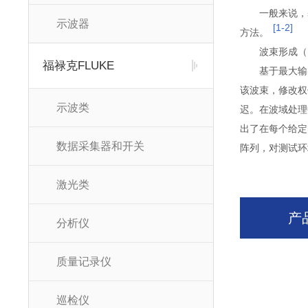
一般来说，
示波器
[1-2]
方法。
波束形成（Be
福禄克FLUKE
基于最大输
该波束，修改权
示波类
迟。在波域处理中
出了在每个给定
数据采集器和开关
阵列，对测试环
激光类
产
分析仪
质量记录仪
巡检仪