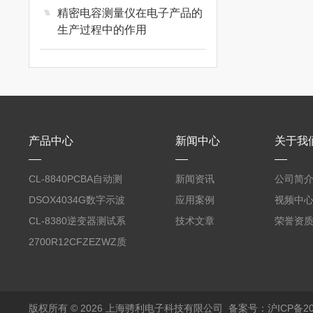
精密电容测量仪在电子产品的
生产过程中的作用
热销产品
常州优策
艾睿
产品中心
新闻中心
关于我
自动测试系统ATE
CL-8840PCBA自动测
新闻资讯
公司简
试台系统
DSOX4034G数字示波
应用案例
视频中
线束线缆测试仪器
器
CL-8380逆变器测试系
技术文章
荣誉资
统台
2700R12CFZEZWZ质
量流量计
电气安规测试仪器
版权所有 © 2026 上海骋利电子科技有限公司
备案号：沪ICP备202
自动测试系统