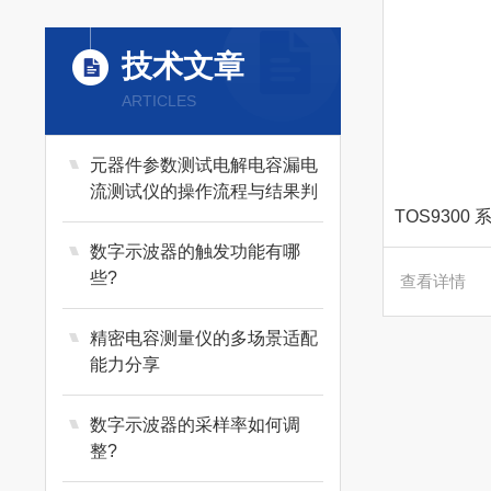
日本万用
技术文章
ARTICLES
施耐德
元器件参数测试电解电容漏电
德国 TESTEC
流测试仪的操作流程与结果判
定
数字示波器的触发功能有哪
艾默生
些?
查看详情
远方
精密电容测量仪的多场景适配
能力分享
华仪EEC
数字示波器的采样率如何调
整?
优利德 UNI-T