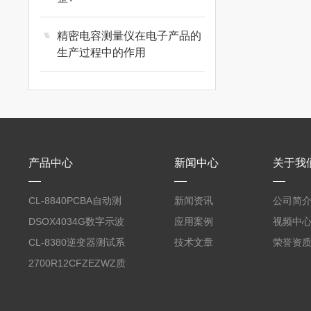
优利德 UNI-T
精密电容测量仪在电子产品的
生产过程中的作用
热销产品
常州优策
艾睿
产品中心
新闻中心
关于我
台式数字多用表
CL-8840PCBA自动测
新闻资讯
公司简
试台系统
DSOX4034G数字示波
应用案例
视频中
红外人脸识别一体机考勤打卡自动测温刷脸门禁系统 RQ-2000
器
CL-8380逆变器测试系
技术文章
荣誉资
统台
2700R12CFZEZWZ质
量流量计
FT6400A系列中功率电子负载（900W-6000W）