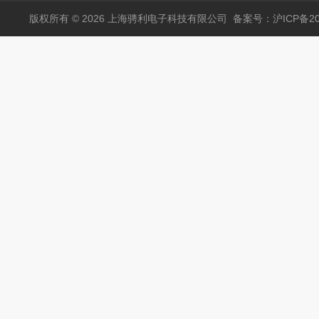
版权所有 © 2026 上海骋利电子科技有限公司
备案号：沪ICP备202
网络摄像机工程宝IPC-3500 模拟网络测试 同轴TVI CVI AHD SDI
SMART TWEEZERS 智能镊子 LCR量表 ST-5S BT2
美国安博Amprobe寻线仪AT7030墙内电缆定位仪查线仪电缆故障检测
Smart Tweezers 产品 LCR Reader MP
教育科研
数据采集/记录仪
其它类测试仪器