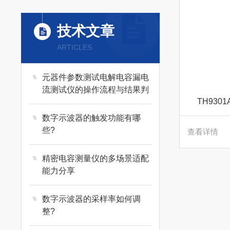
日本万用
技术文章
ARTICLES
施耐德
元器件参数测试电解电容漏电
德国 TESTEC
流测试仪的操作流程与结果判
TH93
定
数字示波器的触发功能有哪
艾默生
些?
查看详情
远方
精密电容测量仪的多场景适配
能力分享
华仪EEC
数字示波器的采样率如何调
整?
优利德 UNI-T