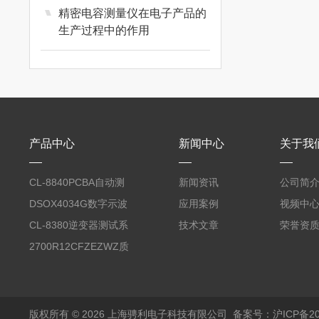
精密电容测量仪在电子产品的
生产过程中的作用
热销产品
常州优策
艾睿
产品中心
新闻中心
关于我
台式数字多用表
CL-8840PCBA自动测
新闻资讯
公司简
试台系统
DSOX4034G数字示波
应用案例
视频中
红外人脸识别一体机考勤打卡自动测温刷脸门禁系统 RQ-2000
器
CL-8380逆变器测试系
技术文章
荣誉资
统台
2700R12CFZEZWZ质
量流量计
FT6400A系列中功率电子负载（900W-6000W）
版权所有 © 2026 上海骋利电子科技有限公司
备案号：沪ICP备202
网络摄像机工程宝IPC-3500 模拟网络测试 同轴TVI CVI AHD SDI