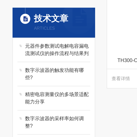
日本万用
技术文章
ARTICLES
施耐德
元器件参数测试电解电容漏电
德国 TESTEC
流测试仪的操作流程与结果判
TH300
定
数字示波器的触发功能有哪
艾默生
些?
查看详情
远方
精密电容测量仪的多场景适配
能力分享
华仪EEC
数字示波器的采样率如何调
整?
优利德 UNI-T