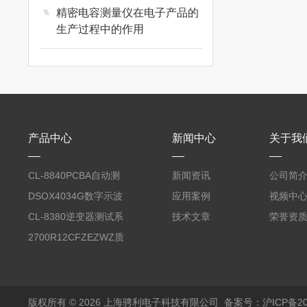
精密电容测量仪在电子产品的
生产过程中的作用
热销产品
常州优策
艾睿
产品中心
新闻中心
关于我
自动测试系统ATE
CL-8840PCBA自动测
新闻资讯
公司简
试台系统
DSOX4034G数字示波
应用案例
视频中
线束线缆测试仪器
器
CL-8380逆变器测试系
技术文章
荣誉资
统台
2700R12CFZEZWZ质
量流量计
电气安规测试仪器
版权所有 © 2026 上海骋利电子科技有限公司
备案号：沪ICP备202
自动测试系统